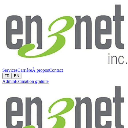
Services
Carrière
À propos
Contact
FR
EN
Admin
Estimation gratuite