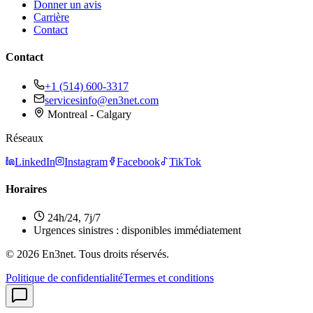
Donner un avis
Carrière
Contact
Contact
+1 (514) 600-3317
servicesinfo@en3net.com
Montreal - Calgary
Réseaux
LinkedIn
Instagram
Facebook
TikTok
Horaires
24h/24, 7j/7
Urgences sinistres : disponibles immédiatement
© 2026 En3net. Tous droits réservés.
Politique de confidentialité
Termes et conditions