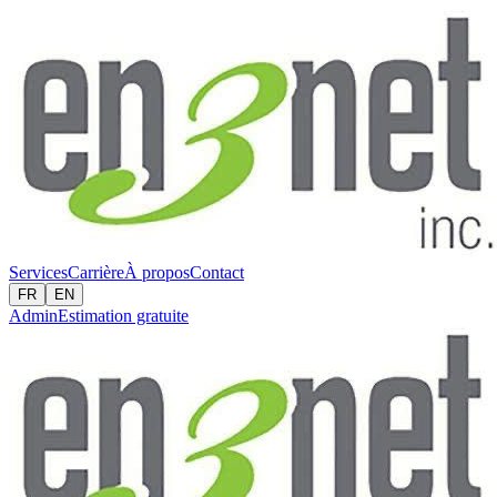
Services
Carrière
À propos
Contact
FR
EN
Admin
Estimation gratuite